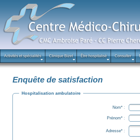
Activités et spécialités
Clinique Bizet
Être hospitalisé
Consulter
Enquête de satisfaction
Hospitalisation ambulatoire
Nom* :
Prénom* :
Adresse* :