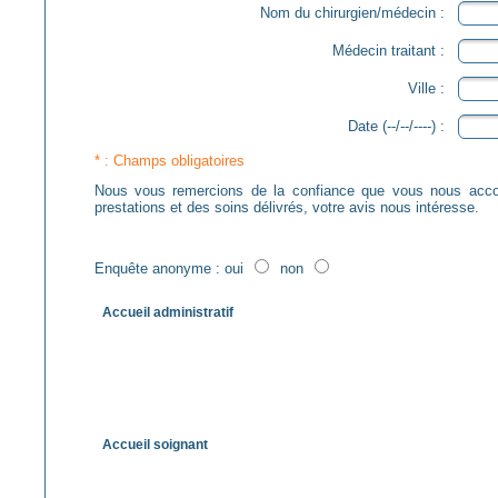
Nom du chirurgien/médecin :
Médecin traitant :
Ville :
Date (--/--/----) :
* : Champs obligatoires
Nous vous remercions de la confiance que vous nous accordez en choisissant la Clinique Bizet. Soucieux d'amélior
prestations et des soins délivrés, votre avis nous intéresse.
Enquête anonyme : oui
non
Accueil administratif
Accueil soignant