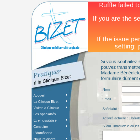
Si vous souhaitez e
pouvez transmettre 
Madame Bénédicte 
formulaire dûment 
Nom :
Accueil
Email :
La Clinique Bizet
Visiter la Clinique
Spécialité :
Les spécialités
Activité actuelle : Libéra
Etre hospitalisé
Si oui : indiquez le ou l
Consulter
L'Aumônerie
Nous rejoindre