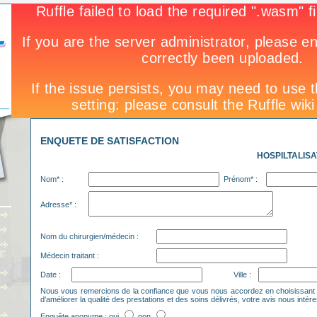
ENQUETE DE SATISFACTION
HOSPILTALIS
Nom* :
Prénom* :
Adresse* :
Nom du chirurgien/médecin :
Médecin traitant :
Date :
Ville :
Nous vous remercions de la confiance que vous nous accordez en choisissant l
d'améliorer la qualité des prestations et des soins délivrés, votre avis nous intér
Enquête anonyme : oui
non