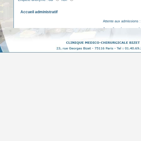
Accueil administratif
Attente aux admissions :
Accueil par le personnel:
Information :
Accueil soignant
Attente de ma chambre :
Présentation du personnel :
Remise et explication du livret d'accueil :
Accueil des proches :
Information
Participation au choix de mes traitements :
Sur les actes prescrits :
Sur l'organisation des soins :
Au cours de mon séjour :
En prévision de ma sortie :