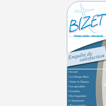
• Accueil
• La Clinique Bizet
• Visiter la Clinique
• Les spécialités
• Consulter
• Etre hospitalisé
• L'Aumônerie
• Nous rejoindre